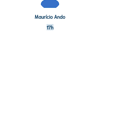
Maurício Ando
17h
Indústria de comésticos
Mirília Tamaki
Parceiros da XVI SEFARM