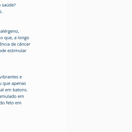
a saúde? 
s.
alérgeno, 
o que, a longo 
ência de câncer 
ode estimular 
ibrantes e 
u que apenas 
al em batons. 
cumulado em 
do feto em 