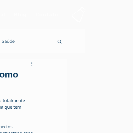
al
Blog
Contato
Saúde
como
o totalmente 
ia que tem 
pectos 