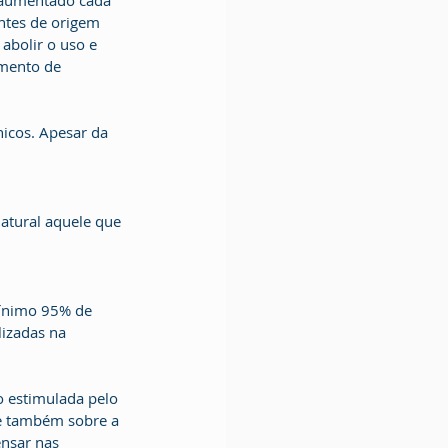
 aumentado cada 
ntes de origem 
abolir o uso e 
mento de 
icos. Apesar da 
atural aquele que 
mínimo 95% de 
lizadas na 
o estimulada pelo 
 e também sobre a 
nsar nas 