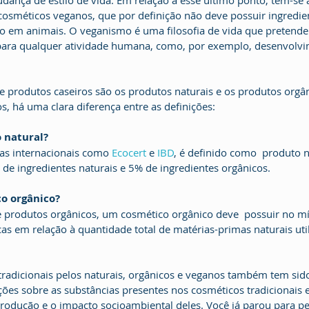
ança de estilo de vida. Em relação a esse ultimo ponto, tem-se
cosméticos veganos, que por definição não deve possuir ingredie
o em animais. O veganismo é uma filosofia de vida que pretende 
para qualquer atividade humana, como, por exemplo, desenvolvi
e produtos caseiros são os produtos naturais e os produtos orgân
s, há uma clara diferença entre as definições:
 natural?
as internacionais como 
Ecocert
 e 
IBD
, é definido como  produto n
e ingredientes naturais e 5% de ingredientes orgânicos.
co orgânico?
de produtos orgânicos, um cosmético orgânico deve  possuir no 
as em relação à quantidade total de matérias-primas naturais uti
tradicionais pelos naturais, orgânicos e veganos também tem sid
ões sobre as substâncias presentes nos cosméticos tradicionais
rodução e o impacto socioambiental deles. Você já parou para pe