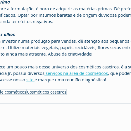
prima
e a formulação, é hora de adquirir as matérias primas. Dê prefe
rtificados. Optar por insumos baratas e de origem duvidosa podem
inda ter efeitos negativos.
s olhos
 a investir numa produção para vendas, dê atenção aos pequenos 
 Utilize materiais vegetais, papéis recicláveis, flores secas entr
to ainda mais atraente. Abuse da criatividade!
ce um pouco mais desse universo dos cosméticos caseiros, é a su
ia Jr. possuí diversos
 serviços na área de cosméticos
, que podem
Acesse nosso 
site 
e marque uma reunião diagnóstico!
de cosméticos
Cosméticos caseiros