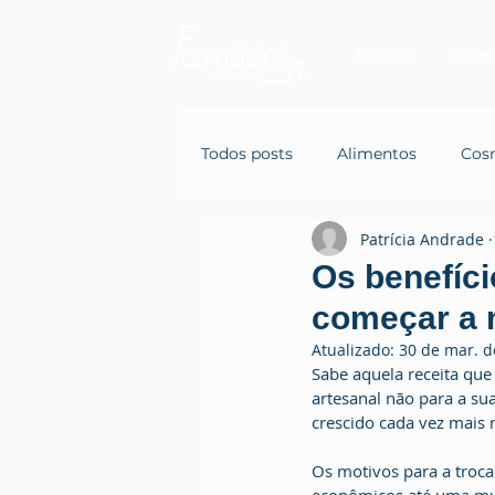
Home
Que
Todos posts
Alimentos
Cos
Patrícia Andrade
Os benefíc
começar a m
Atualizado:
30 de mar. d
Sabe aquela receita que
artesanal não para a su
crescido cada vez mais 
Os motivos para a troca