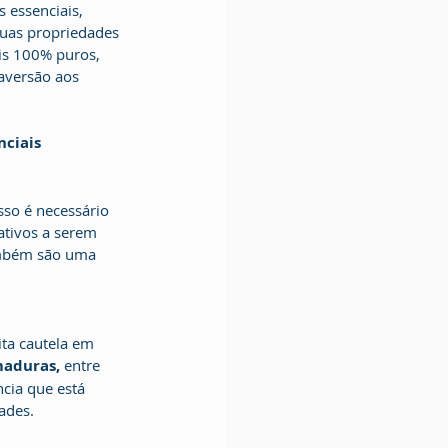
 essenciais, 
uas propriedades 
is 100% puros, 
 aversão aos 
nciais
sso é necessário 
ativos a serem 
também são uma 
ta cautela em 
maduras, 
entre 
cia que está 
ades.