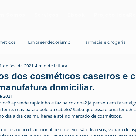
m Somos
Serviços
Ebook
Projeto IdeaRe
méticos
Empreendedorismo
Farmácia e drogaria
1 de fev. de 2021
4 min de leitura
ios dos cosméticos caseiros e 
anufatura domiciliar.
e 2021
 você aprende rapidinho e faz na cozinha? Já pensou em fazer alg
a fome, mas para a pele ou cabelo? Saiba que essa é uma tendênc
no dia a dia das mulheres e até no mercado de cosméticos.
 do cosmético tradicional pelo caseiro são diversos, variam de as