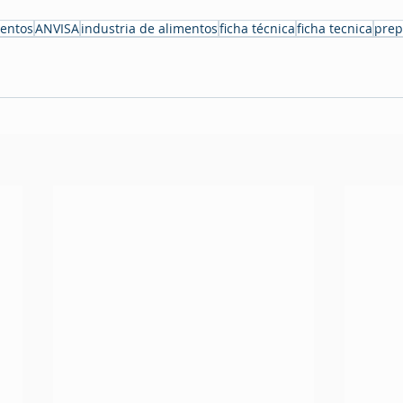
entos
ANVISA
industria de alimentos
ficha técnica
ficha tecnica
prep