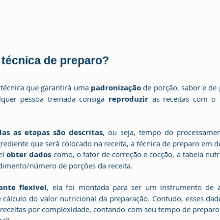
a técnica de preparo?
cha técnica que garantirá uma 
padronização 
de porção, sabor e de 
lquer pessoa treinada consiga 
reproduzir
 as receitas com o 
das as etapas são descritas
, ou seja, tempo do processamen
ediente que será colocado na receita, a técnica de preparo em de
l 
obter dados
 como, o fator de correção e cocção, a tabela nutr
dimento/número de porções da receita. 
ante flexível
, ela foi montada para ser um instrumento de ap
 cálculo do valor nutricional da preparação. Contudo, esses da
s receitas por complexidade, contando com seu tempo de preparo,
al!