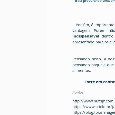
Está procurando uma emp
   Por fim, é importante ressaltar que ainda existem outros tipos de fichas técnicas, que apresentam outras 
indispensável
 dentro
apresentado para os cli
Pensando nisso, a
nos
pensando naquela que m
alimentos.
Entre em conta
Fontes:
http://www.nutrijr.com.
https://www.scielo.br/
https://blog.foxmanager