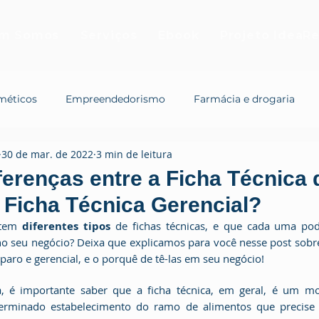
m Somos
Serviços
Ebook
Projeto IdeaRe
méticos
Empreendedorismo
Farmácia e drogaria
30 de mar. de 2022
3 min de leitura
ferenças entre a Ficha Técnica 
 Ficha Técnica Gerencial?
stem 
diferentes tipos
no seu negócio? Deixa que explicamos para você nesse post sobre 
eparo e gerencial, e o porquê de tê-las em seu negócio!
da, é importante saber que a ficha técnica, em geral, é um 
erminado estabelecimento do ramo de alimentos que precise est