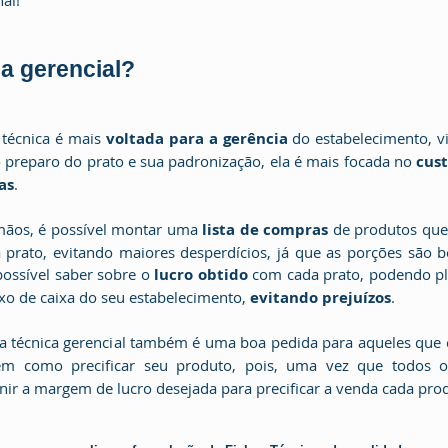
ca gerencial?
cha técnica é mais
 voltada para a gerência
 do estabelecimento, v
preparo do prato e sua padronização, ela é mais focada no 
cust
as
.  
m mãos, é possível montar uma
 lista de compras
 de produtos que 
 prato, evitando maiores desperdícios, já que as porções são b
ossível saber sobre o 
lucro obtido 
com cada prato, podendo pl
uxo de caixa do seu estabelecimento, 
evitando prejuízos
.
 ficha técnica gerencial também é uma boa pedida para aqueles que 
m como precificar seu produto, pois, uma vez que todos os
inir a margem de lucro desejada para precificar a venda cada pro