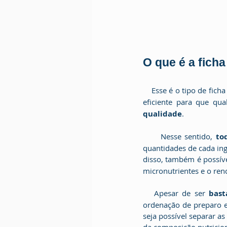
O que é a fich
    Esse é o tipo de fi
eficiente para que qua
qualidade
.
     Nesse sentido, 
to
quantidades de cada ingr
disso, também é possíve
micronutrientes e o ren
   Apesar de ser 
bast
ordenação de preparo e
seja possível separar a
da composição nutricion