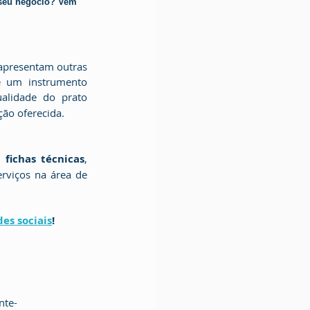
 seu negócio? Vem 
vantagens. Porém, não importa qual seja o tipo da ficha, podemos ver que ela é um instrumento 
alidade do prato 
ção oferecida.
s 
fichas técnicas
, 
rviços na área de 
des sociais
!
nte-