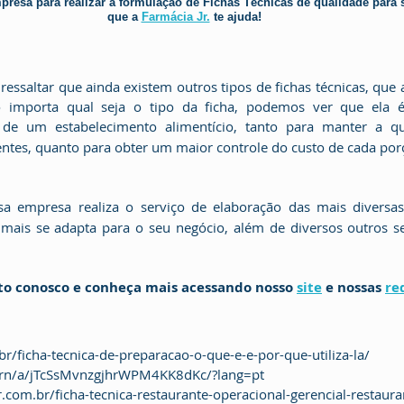
resa para realizar a formulação de Fichas Técnicas de qualidade para
que a 
Farmácia Jr.
 te ajuda!
 de um estabelecimento alimentício, tanto para manter a qu
entes, quanto para obter um maior controle do custo de cada por
sa empresa
realiza o serviço de elaboração das mais diversa
ais se adapta para o seu negócio, além de diversos outros se
to conosco e conheça mais acessando nosso 
site
 e nossas 
re
br/ficha-tecnica-de-preparacao-o-que-e-e-por-que-utiliza-la/
j/rn/a/jTcSsMvnzgjhrWPM4KK8dKc/?lang=pt
.com.br/ficha-tecnica-restaurante-operacional-gerencial-restaura