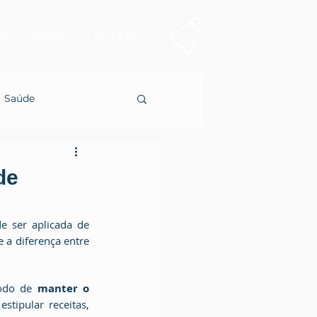
al
Blog
Contato
Saúde
de
 de fichas técnicas, e que cada uma pode ser aplicada de 
a diferença entre 
modo de 
manter o 
ipular receitas, 