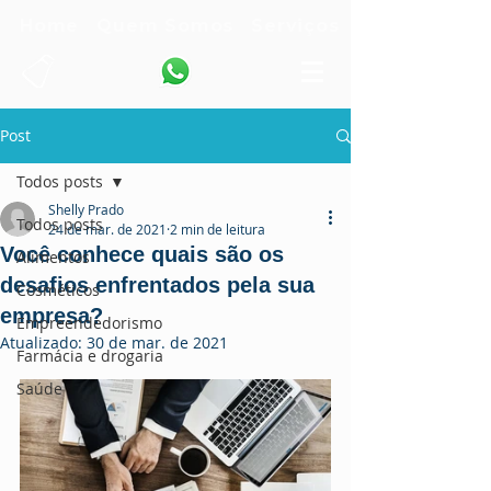
Home
Quem Somos
Serviços
Post
Todos posts
Shelly Prado
Todos posts
24 de mar. de 2021
2 min de leitura
Você conhece quais são os
Alimentos
desafios enfrentados pela sua
Cosméticos
empresa?
Empreendedorismo
Atualizado:
30 de mar. de 2021
Farmácia e drogaria
Saúde