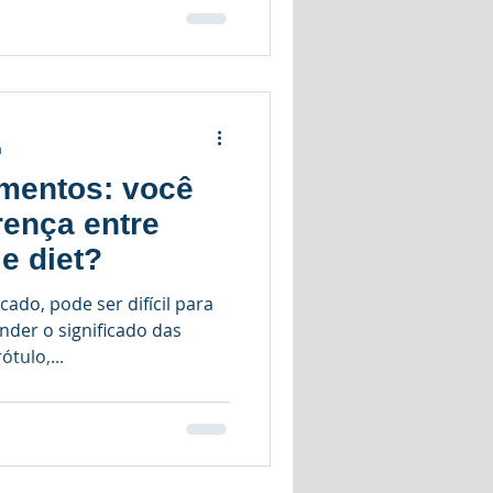
a
imentos: você
rença entre
 e diet?
ado, pode ser difícil para
der o significado das
tulo,...