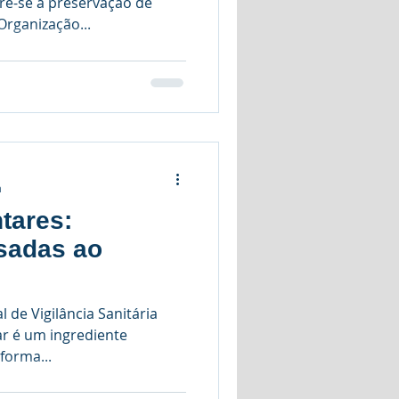
ere-se à preservação de
rganização...
a
tares:
sadas ao
 de Vigilância Sanitária
ar é um ingrediente
forma...