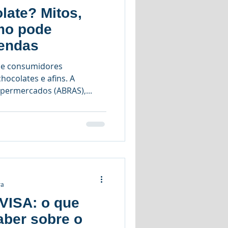
late? Mitos,
mo pode
vendas
ue consumidores
ocolates e afins. A
upermercados (ABRAS),...
ra
VISA: o que
aber sobre o