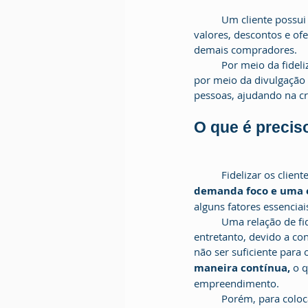
	Um cliente possui benefícios únicos quando fidelizado, como um maior parcelamento de altos 
valores, descontos e ofe
demais compradores.
	Por meio da fidelização de consumidores, torna-se possível a expansão do empreendimento, pois, 
por meio da divulgação
pessoas, ajudando na cr
O que é preciso
	Fidelizar os clie
demanda foco e uma e
alguns fatores essencia
	Uma relação de fidelidade é baseada na transparência e confiança naquilo que é entregue, 
entretanto, devido a co
não ser suficiente para 
maneira contínua,
 o 
empreendimento. 
	Porém, para colocar em prática ações que surpreendam o seu comprador é necessário conhecê-lo. 