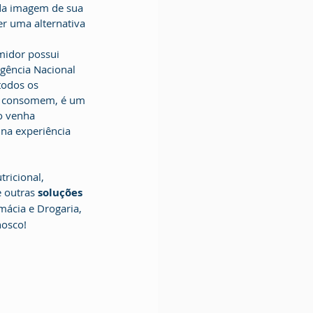
 da imagem de sua 
er uma alternativa 
gência Nacional 
todos os 
ue consomem, é um 
o venha 
na experiência 
 outras 
soluções 
mácia e Drogaria, 
nosco!