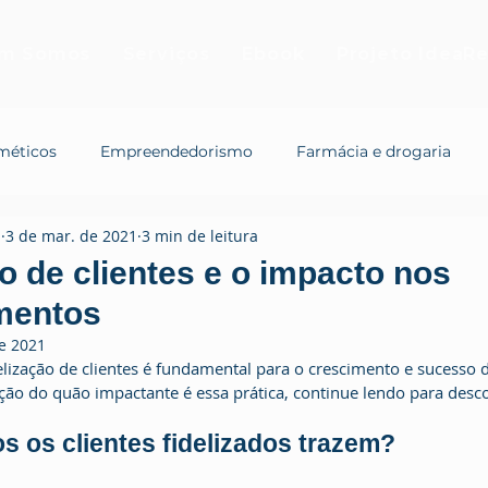
m Somos
Serviços
Ebook
Projeto IdeaRe
méticos
Empreendedorismo
Farmácia e drogaria
a
3 de mar. de 2021
3 min de leitura
ão de clientes e o impacto nos
mentos
e 2021
ão do quão impactante é essa prática, continue lendo para desco
s os clientes fidelizados trazem?