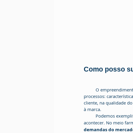
Como posso su
	O empreendimento consegue surpreender seus clientes por meio da melhora nos seguintes 
processos: característic
cliente, na qualidade d
à marca. 
	Podemos exemplif
acontecer. No meio farm
demandas do mercad