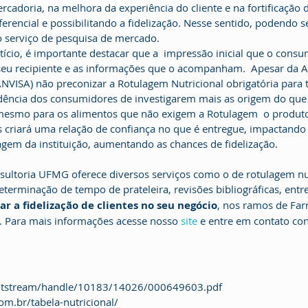
rcadoria, na melhora da experiência do cliente e na fortificação
rencial e possibilitando a fidelização. Nesse sentido, podendo s
 o serviço de pesquisa de mercado.
seu recipiente e as informações que o acompanham.  Apesar da A
(ANVISA) não preconizar a Rotulagem Nutricional obrigatória para 
ndência dos consumidores de investigarem mais as origem do q
 mesmo para os alimentos que não exigem a Rotulagem  o produt
criará uma relação de confiança no que é entregue, impactando 
em da instituição, aumentando as chances de fidelização.
terminação de tempo de prateleira, revisões bibliográficas, entre
 a fidelização de clientes no seu negócio
, nos ramos de Far
. Para mais informações acesse nosso 
site
 e entre em contato co
r/bitstream/handle/10183/14026/000649603.pdf 
m.br/tabela-nutricional/  