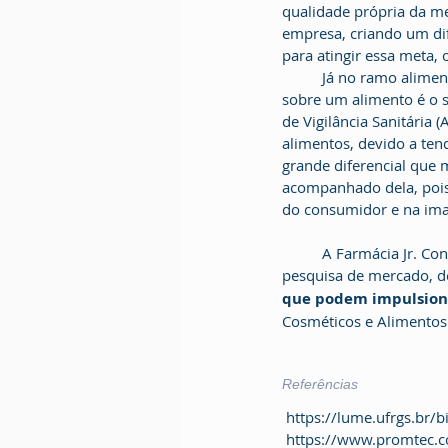
qualidade própria da me
empresa, criando um dife
para atingir essa meta,
	Já no ramo alimentício, é importante destacar que a  impressão inicial que o consumidor possui 
sobre um alimento é o 
de Vigilância Sanitária 
alimentos, devido a te
grande diferencial que
acompanhado dela, pois 
do consumidor e na imag
	A Farmácia Jr. Consultoria UFMG oferece diversos serviços como o de rotulagem nutricional, 
pesquisa de mercado, de
que podem impulsionar
Cosméticos e Alimentos
Referências
 https://lume.ufrgs.b
 https://www.promtec.co