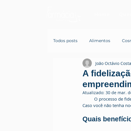
Home
Que
Todos posts
Alimentos
Cos
João Octávio Cost
A fidelizaç
empreendi
Atualizado:
30 de mar. d
	O processo de fidelização de clientes é fundamental para o crescimento e sucesso de uma empresa. 
Caso você não tenha noç
Quais benefício