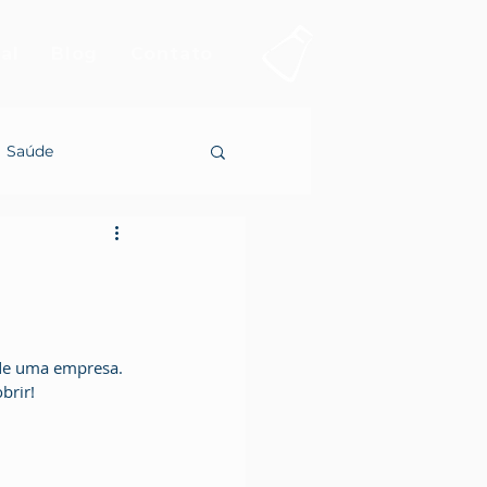
al
Blog
Contato
Saúde
brir!