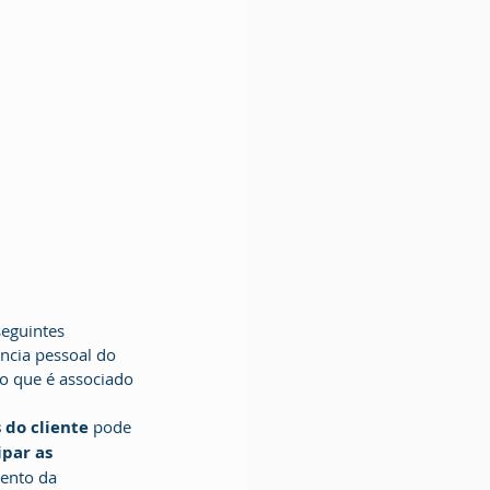
ência pessoal do 
 o que é associado 
 do cliente 
pode 
par as 
ento da 