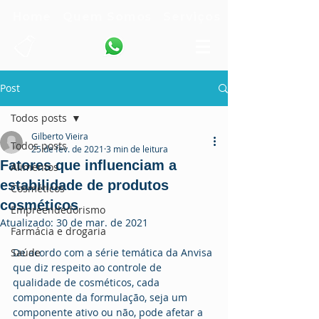
Home
Quem Somos
Serviços
Post
Todos posts
Gilberto Vieira
Todos posts
25 de fev. de 2021
3 min de leitura
Fatores que influenciam a
Alimentos
estabilidade de produtos
Cosméticos
cosméticos
Empreendedorismo
Atualizado:
30 de mar. de 2021
Farmácia e drogaria
Saúde
De acordo com a série temática da Anvisa 
que diz respeito ao controle de 
qualidade de cosméticos, cada 
componente da formulação, seja um 
componente ativo ou não, pode afetar a 