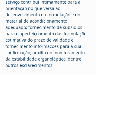
serviço contribui intimamente para a 
orientação no que versa ao 
desenvolvimento da formulação e do 
material de acondicionamento 
adequado; fornecimento de subsídios 
para o aperfeiçoamento das formulações; 
estimativa do prazo de validade e 
fornecimento informações para a sua 
confirmação; auxílio no monitoramento 
da estabilidade organoléptica, dentre 
outros esclarecimentos.
A Farmácia Jr. presta consultoria na área 
de qualidade e elaboração de 
cosméticos. Nos siga nas redes sociais e 
entre em contato conosco 
para agendar 
uma reunião diagnóstico gratuita!
Referências