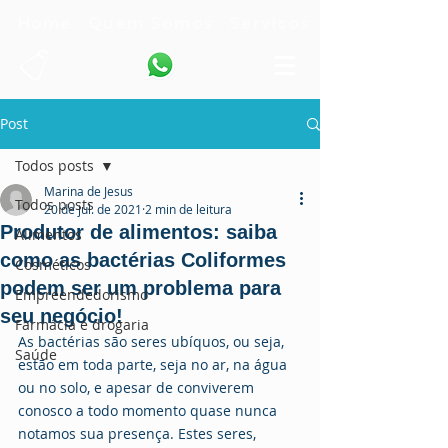
Home
Quem Somos
Serviços
Post
Todos posts
Marina de Jesus
Todos posts
20 de jul. de 2021
2 min de leitura
Produtor de alimentos: saiba
Alimentos
como as bactérias Coliformes
Cosméticos
podem ser um problema para
Empreendedorismo
seu negócio!
Farmácia e drogaria
As bactérias são seres ubíquos, ou seja, 
Saúde
estão em toda parte, seja no ar, na água 
ou no solo, e apesar de conviverem 
conosco a todo momento quase nunca 
notamos sua presença. Estes seres, 