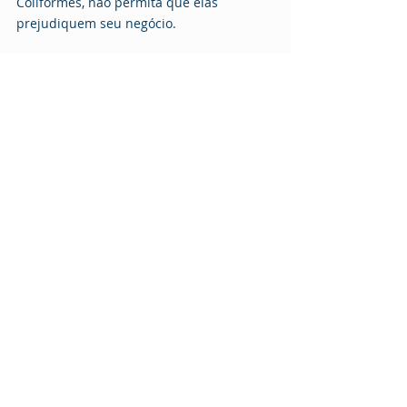
Coliformes, não permita que elas 
prejudiquem seu negócio.
Gostou do texto? Gostaria de mais 
informações sobre os diversos 
microrganismos presentes no nosso 
cotidiano? 
Leia o nosso texto
7 mitos e 
verdades em microbiologia
.
Consumidor
Alimentos
Boas práticas de fabricação
Contaminação de alimentos
Análise microbiológica
Alimentos
Saúde
Posts recentes
Ver tudo