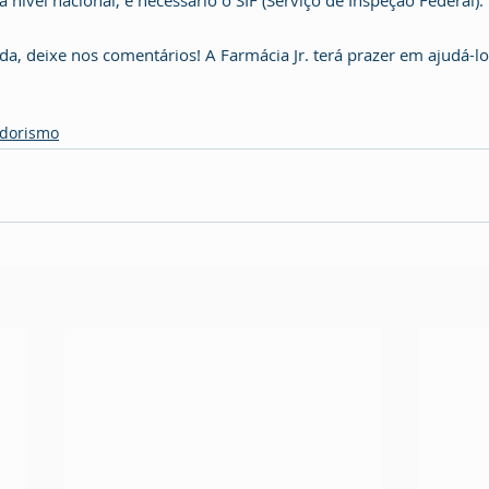
a nível nacional, é necessário o SIF (Serviço de Inspeção Federal).
a, deixe nos comentários! A Farmácia Jr. terá prazer em ajudá-lo
dorismo