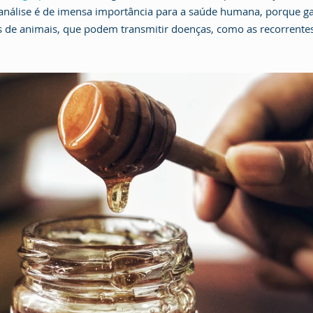
 análise é de imensa importância para a saúde humana, porque ga
 de animais, que podem transmitir doenças, como as recorrentes