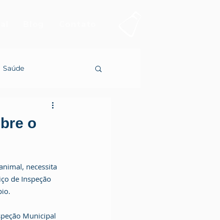
al
Blog
Contato
Saúde
obre o
nimal, necessita 
viço de Inspeção 
io. 
nspeção Municipal 