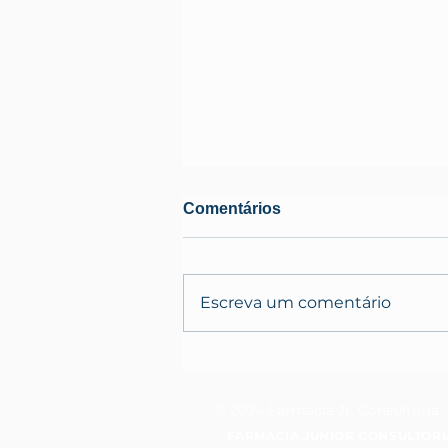
Comentários
Escreva um comentário
O que é a contaminação
cruzada na indústria
alimentícia?
© 2024 Farmácia Jr. Consultoria. 
FARMACIA JUNIOR CONSULTORI