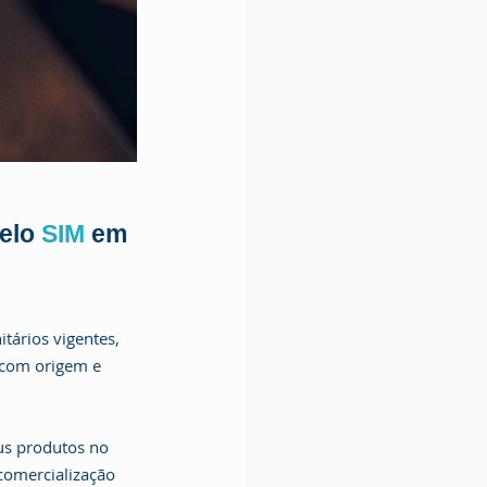
elo 
SIM 
em 
tários vigentes, 
(com origem e 
us produtos no 
 comercialização 