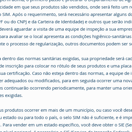
 cidade em que seus produtos são vendidos, onde será feito um 
lo SIM. Após o requerimento, será necessário apresentar alguns
F ou do CNPJ e da Carteira de Identidade) e outros que serão ind
 deverá aguardar a visita de uma equipe de inspeção a sua empresa
ara avaliar se o local apresenta as condições higiênico-sanitária
te o processo de regularização, outros documentos podem ser so
 dentro das normas sanitárias exigidas, sua propriedade será cad
 inscrição para colocar no rótulo de seus produtos e uma placa 
ua certificação. Caso não esteja dentro das normas, a equipe de 
er adequados ou modificados, para em seguida ocorrer uma nova 
es continuarão ocorrendo periodicamente, para manter uma orien
es exigidas.
us produtos ocorrer em mais de um município, ou caso você dese
 estado ou para todo o país, o selo SIM não é suficiente, e é imp
. Para vender em um estado específico, você deve obter o SIE (Se