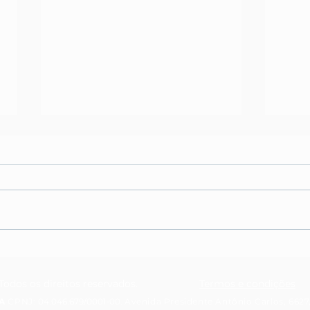
5 dicas simples para
Cust
alavancar o seu negócio
sabe
voltadas ao mundo fitness
Todos os direitos reservados.
Termos e condições
A
CPNJ:
04.046.679/0001-00.
Avenida Presidente Antônio Carlos, 6627,