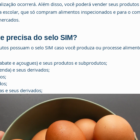
scalização ocorrerá. Além disso, você poderá vender seus produto
a escolar, que só compram alimentos inspecionados e para o com
mercados.
 precisa do selo SIM?
dutos possuam o selo SIM caso você produza ou processe aliment
abate e açougues) e seus produtos e subprodutos;
venda) e seus derivados;
os;
dos;
as e seus derivados;