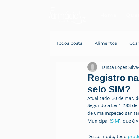
Home
Que
Todos posts
Alimentos
Cos
Taissa Lopes Silva
Registro na
selo SIM?
Atualizado:
30 de mar. d
Segundo a ​Lei 1.283 de
de uma inspeção sanitári
Municipal (
SIM
), que é 
Desse modo, todo 
prod