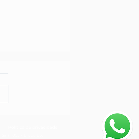
omer experience: você
 o que é?
Política de privacidade
 Sala 1055 - Bloco B3,