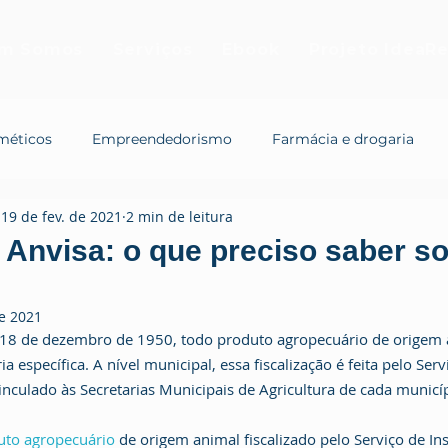
m Somos
Serviços
Ebook
Projeto IdeaRe
méticos
Empreendedorismo
Farmácia e drogaria
19 de fev. de 2021
2 min de leitura
 Anvisa: o que preciso saber s
e 2021
 18 de dezembro de 1950, todo produto agropecuário de origem a
a específica. A nível municipal, essa fiscalização é feita pelo Ser
vinculado às Secretarias Municipais de Agricultura de cada municíp
uto agropecuário
 de origem animal fiscalizado pelo Serviço de I