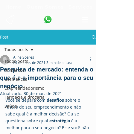
Home
Quem Somos
Serviços
Post
Todos posts
Aline Soares
Todos posts
24 de mar. de 2021
3 min de leitura
Pesquisa de mercado: entenda o
Alimentos
que é e a importância para o seu
Cosméticos
negócio
Empreendedorismo
Atualizado:
30 de mar. de 2021
Farmácia e drogaria
Você se depara com 
desafios 
sobre o 
Saúde
futuro do seu empreendimento e não 
sabe qual é a melhor decisão? Ou se 
questiona sobre qual 
estratégia
 é a 
melhor para o seu negócio? E se você não 